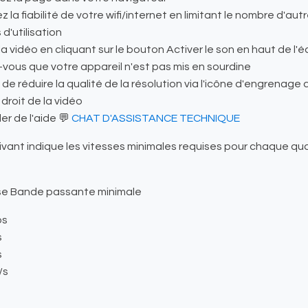
z la fiabilité de votre wifi/internet en limitant le nombre d'aut
 d'utilisation
la vidéo en cliquant sur le bouton Activer le son en haut de l'
vous que votre appareil n'est pas mis en sourdine
de réduire la qualité de la résolution via l'icône d'engrenage 
 droit de la vidéo
r de l'aide 💬
CHAT D'ASSISTANCE TECHNIQUE
ivant indique les vitesses minimales requises pour chaque qua
ise Bande passante minimale
ps
s
s
/s