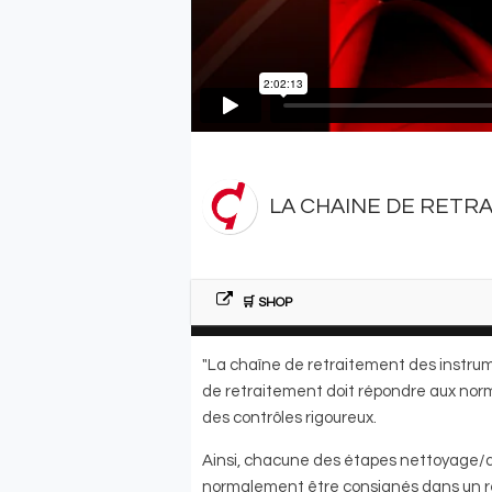
LA CHAINE DE RETR
🛒 SHOP
"La chaîne de retraitement des instrum
de retraitement doit répondre aux norme
des contrôles rigoureux.
Ainsi, chacune des étapes nettoyage/dé
normalement être consignés dans un regi