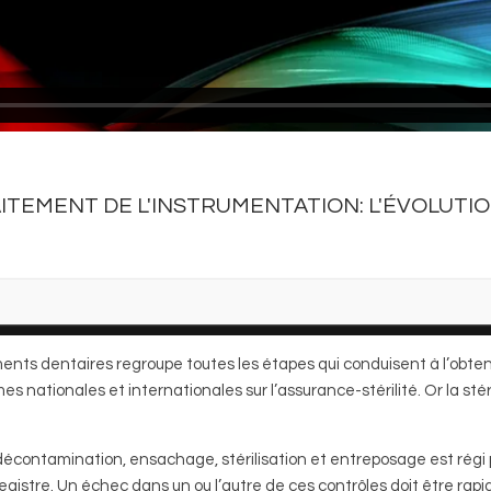
AITEMENT DE L'INSTRUMENTATION: L'ÉVOLUTI
ents dentaires regroupe toutes les étapes qui conduisent à l’obten
s nationales et internationales sur l’assurance-stérilité. Or la st
contamination, ensachage, stérilisation et entreposage est régi p
stre. Un échec dans un ou l’autre de ces contrôles doit être rapid